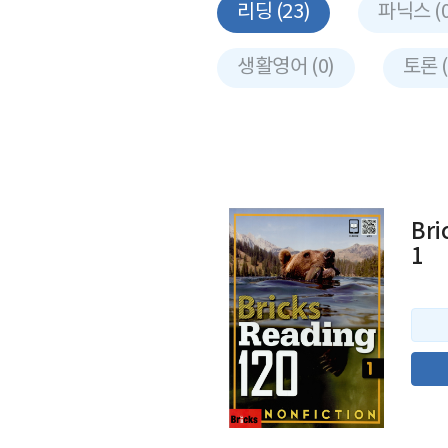
리딩 (23)
파닉스 (0
생활영어 (0)
토론 (
Bri
1