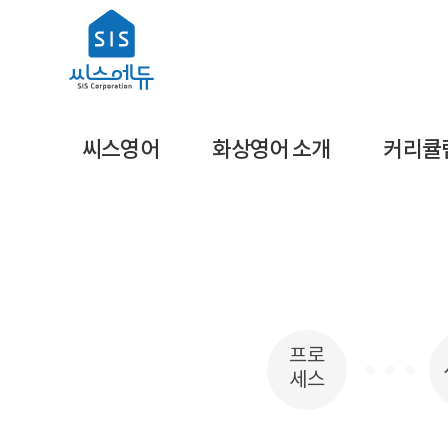
씨스영어
화상영어 소개
커리큘
프로
세스