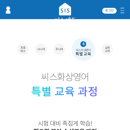
로그인
4
프로
교재
시니어
주니어
씨스화상영어
세스
소개
특별 교육
씨스화상영어
시험 대비 족집게 학습!