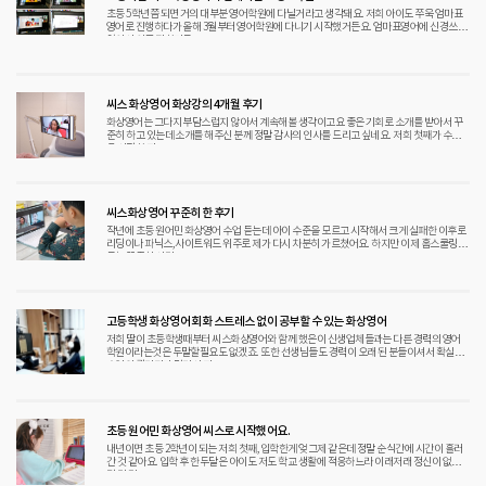
초등 5학년쯤 되면 거의 대부분 영어학원에 다닐거라고 생각돼요. 저희 아이도 쭈욱 엄마표
영어로 진행하다가 올해 3월부터 영어학원에 다니기 시작했거든요. 엄마표영어에 신경쓰지
않아서 아주 편하기도
씨스 화상영어 화상강의 4개월 후기
화상영어는 그다지 부담스럽지 않아서 계속해볼 생각이고요 좋은 기회로 소개를 받아서 꾸
준히 하고 있는데 소개를 해주신 분께 정말 감사의 인사를 드리고 싶네요. 저희 첫째가 수업
을 시작한 지
씨스화상영어 꾸준히 한 후기
작년에 초등 원어민 화상영어 수업 듣는데 아이 수준을 모르고 시작해서 크게 실패한 이후로
리딩이나 파닉스, 사이트워드 위주로 제가 다시 차분히 가르쳤어요. 하지만 이제 홈스쿨링으
로는 꾸준히 시간
고등학생 화상영어 회화 스트레스 없이 공부할 수 있는 화상영어
저희 딸이 초등학생때부터 씨스화상영어와 함께 했은이 신생업체들과는 다른 경력의 영어
학원이라는것은 두말할필요도 없겠죠. 또한 선생님들도 경력이 오래 된 분들이셔서 확실히
수업의 퀄리티가 달라서 지
초등 원어민 화상영어 씨스로 시작했어요.
내년이면 초등 2학년이 되는 저희 첫째, 입학한게 엊그제 같은데 정말 순식간에 시간이 흘러
간 것 같아요. 입학 후 한두달은 아이도 저도 학교 생활에 적응하느라 이래저래 정신이 없었
던 것 같고 그