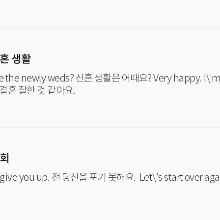
신혼 생활
ewly weds? 신혼 생활은 어때요? Very happy. I\'m so glad I got married. 매우 행
 결혼 잘한 것 같아요.
재회
I can\'t give you up. 전 당신을 포기 못