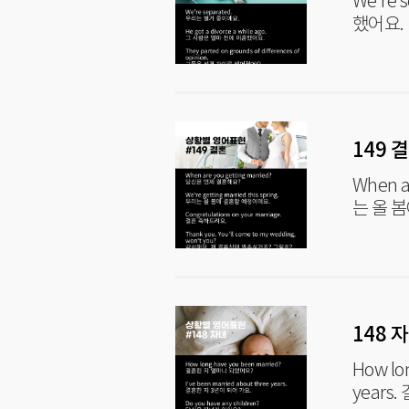
We're separate
149 
When are yo
는 올 
148 
How long 
years