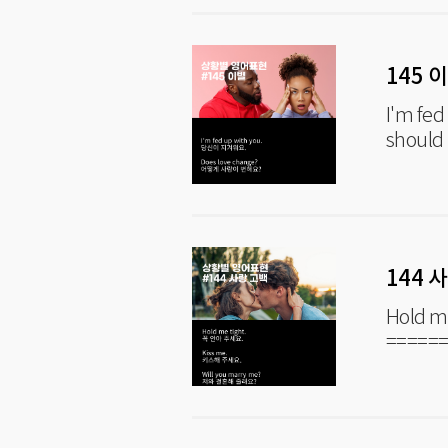
145 
I'm fed up wit
shoul
144 
Hold me tight. 꼭 안
=====