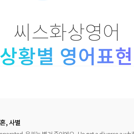
씨스화상영어
이혼, 사별