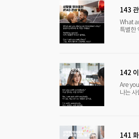
143 
What are
142 
Are you wit
141 