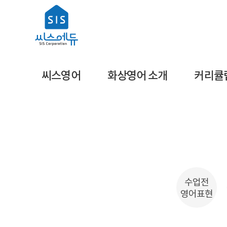
씨스영어
화상영어 소개
커리큘
수업전
영어표현