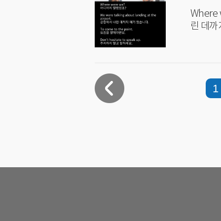
Where were we? 어
1